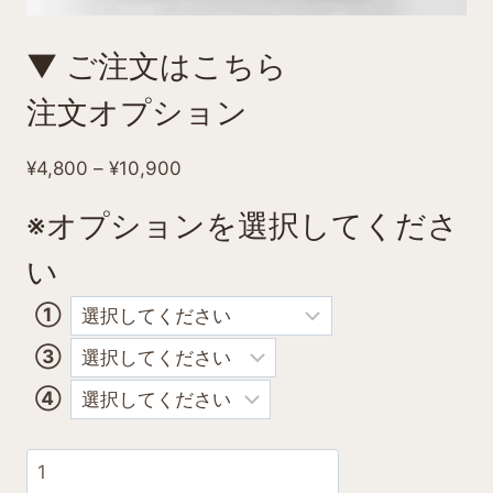
▼ ご注文はこちら
注文オプション
価
¥
4,800
–
¥
10,900
格
※オプションを選択してくださ
帯:
¥4,800
い
–
①
¥10,900
③
④
和
牛