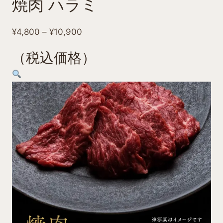
焼肉 ハラミ
価
¥
4,800
–
¥
10,900
格
（税込価格）
帯:
¥4,800
–
¥10,900