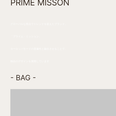
PRIME MISSON
グローバルな視点でトレンドを捉えたブランド。
「プライム・ミッション」
ヨーロッパモードの普遍性と融合させることで、
独自のデザインを展開しています
- BAG -