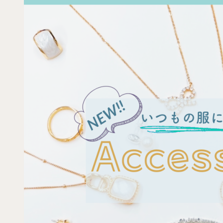
限
定
ス
イ
ー
ツ
コ
レ
ク
シ
ョ
ン