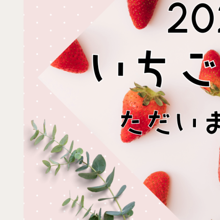
ン
の
ご
紹
介