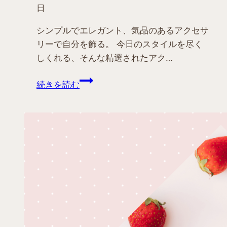
日
シンプルでエレガント、気品のあるアクセサ
リーで自分を飾る。 今日のスタイルを尽く
しくれる、そんな精選されたアク…
ア
続きを読む
ク
セ
サ
リ
ー
コ
レ
ク
シ
ョ