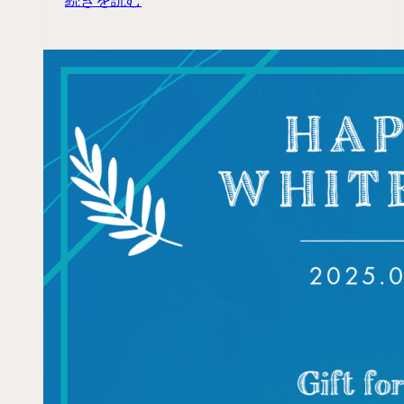
続きを読む
の
日
ギ
フ
ト
特
集
🎁
💐