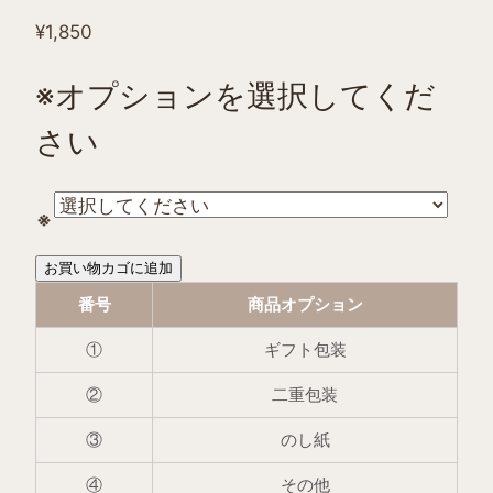
¥
1,850
※オプションを選択してくだ
さい
※
OCRU®
お買い物カゴに追加
ク
番号
商品オプション
ー
①
ギフト包装
ル
リ
②
二重包装
ン
③
のし紙
グ
ク
④
その他