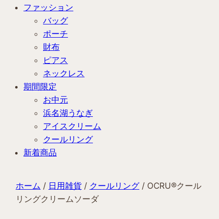
ファッション
バッグ
ポーチ
財布
ピアス
ネックレス
期間限定
お中元
浜名湖うなぎ
アイスクリーム
クールリング
新着商品
ホーム
/
日用雑貨
/
クールリング
/ OCRU®クール
リングクリームソーダ