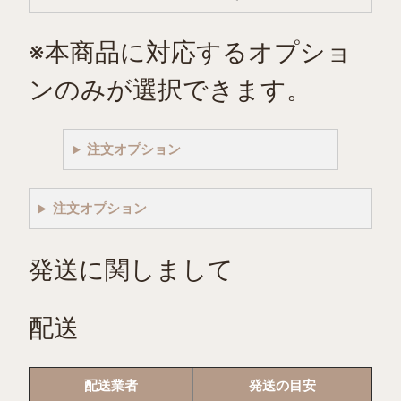
リ
ー
※本商品に対応するオプショ
ム
ソ
ンのみが選択できます。
ー
ダ
注文オプション
個
注文オプション
発送に関しまして
配送
配送業者
発送の目安