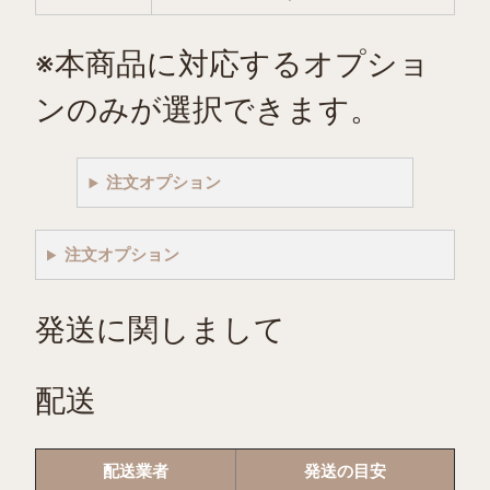
ち
ご
※本商品に対応するオプショ
ミ
ル
ンのみが選択できます。
ク
個
注文オプション
注文オプション
発送に関しまして
配送
配送業者
発送の目安