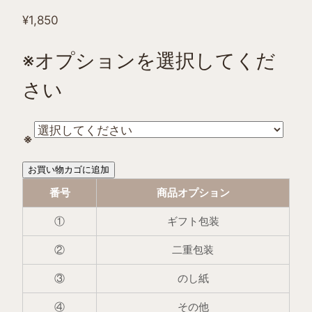
¥
1,850
※オプションを選択してくだ
さい
※
OCRU®
お買い物カゴに追加
ク
番号
商品オプション
ー
①
ギフト包装
ル
リ
②
二重包装
ン
③
のし紙
グ
い
④
その他