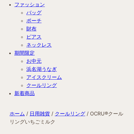
ファッション
バッグ
ポーチ
財布
ピアス
ネックレス
期間限定
お中元
浜名湖うなぎ
アイスクリーム
クールリング
新着商品
ホーム
/
日用雑貨
/
クールリング
/ OCRU®クール
リングいちごミルク