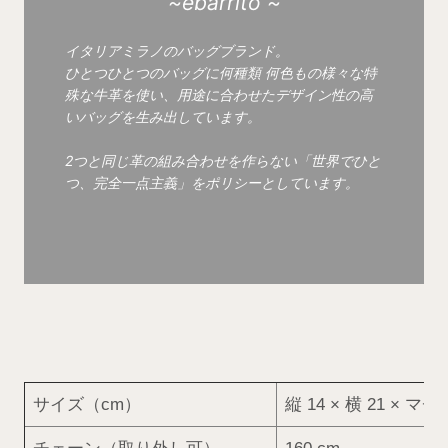
~ebarrito ~
イタリアミラノのバッグブランド。
ひとつひとつのバッグに何種類 何色もの様々な特
殊な牛革を使い、用途に合わせたデザイン性の高
いバッグを生み出しています。
2つと同じ革の組み合わせを作らない「世界でひと
つ、完全一点主義」をポリシーとしています。
サイズ（cm）
縦 14 × 横 21 × マチ 