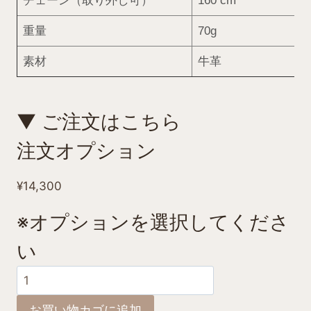
チェーン（取り外し可）
160 cm
重量
70g
素材
牛革
▼ ご注文はこちら
注文オプション
¥
14,300
※オプションを選択してくださ
い
ebarritoJOY
POCHETTE
お買い物カゴに追加