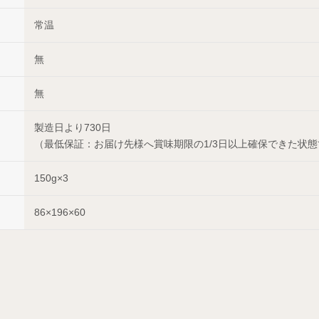
常温
無
無
製造日より730日
（最低保証：お届け先様へ賞味期限の1/3日以上確保できた状
150g×3
86×196×60