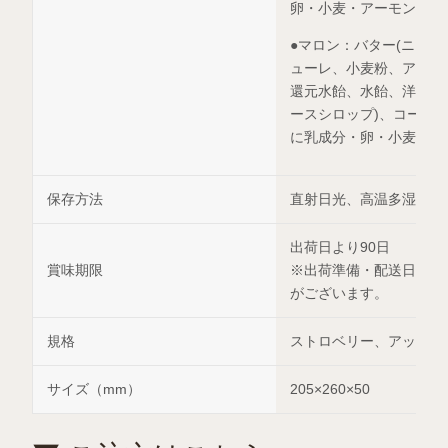
卵・小麦・アーモンドを
●マロン：バター(ニュ
ューレ、小麦粉、アーモ
還元水飴、水飴、洋酒、
ースシロップ)、コーン
に乳成分・卵・小麦・ア
保存方法
直射日光、高温多湿を避
出荷日より90日
賞味期限
※出荷準備・配送日数の
がございます。
規格
ストロベリー、アップル
サイズ（mm）
205×260×50