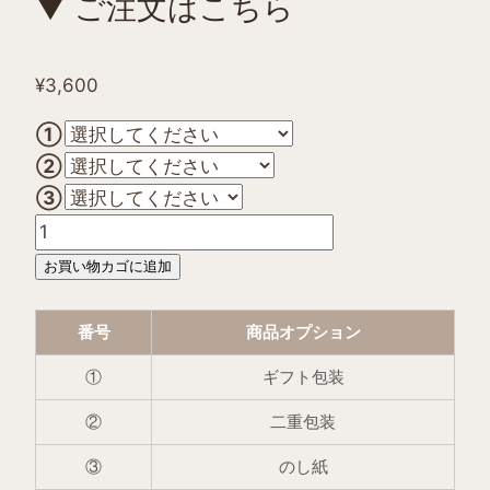
▼ ご注文はこちら
¥
3,600
①
②
③
お買い物カゴに追加
番号
商品オプション
①
ギフト包装
②
二重包装
③
のし紙