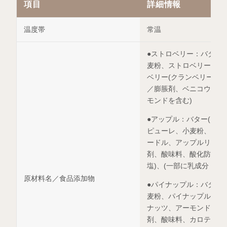
項目
詳細情報
温度帯
常温
●ストロベリー：バター
麦粉、ストロベリーピュ
ベリー(クランベリー、
／膨脹剤、ベニコウジ色
モンドを含む)
●アップル：バター(ニ
ピューレ、小麦粉、ドラ
ードル、アップルリキュ
剤、酸味料、酸化防止剤(
塩)、(一部に乳成分・卵
原材料名／食品添加物
●パイナップル：バター
麦粉、パイナップルピュ
ナッツ、アーモンドプー
剤、酸味料、カロテン色素