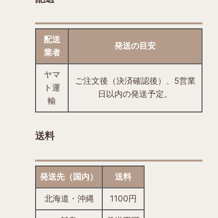
き
ま
す
配送
発送の目安
業者
ヤマ
ご注文後（決済確認後）、5営業
ト運
日以内の発送予定。
輸
送料
発送先（国内）
送料
北海道・沖縄
1100円