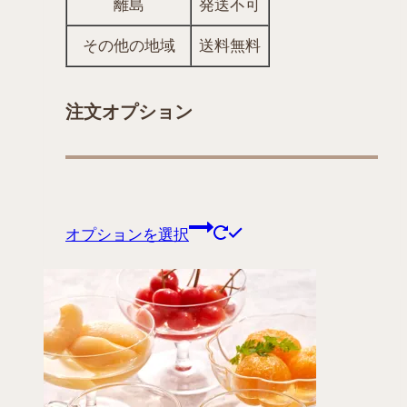
離島
発送不可
その他の地域
送料無料
注文オプション
こ
オプションを選択
の
商
品
に
は
複
数