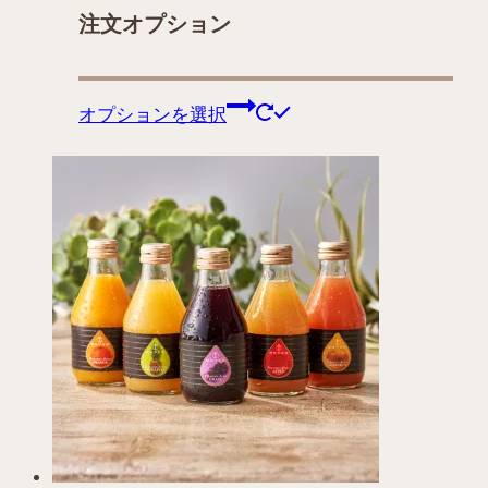
注文オプション
こ
オプションを選択
の
商
品
に
は
複
数
の
バ
リ
エ
ー
シ