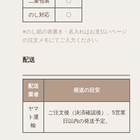
二重包装
〇
ー
ジ
のし対応
〇
か
ら
※のし紙の表書き・名入れはお支払いページ
選
の
注文メモにてご入力ください。
択
で
配送
き
ま
す
配送
発送の目安
業者
ヤマ
ご注文後（決済確認後）、5営業
ト運
日以内の発送予定。
輸