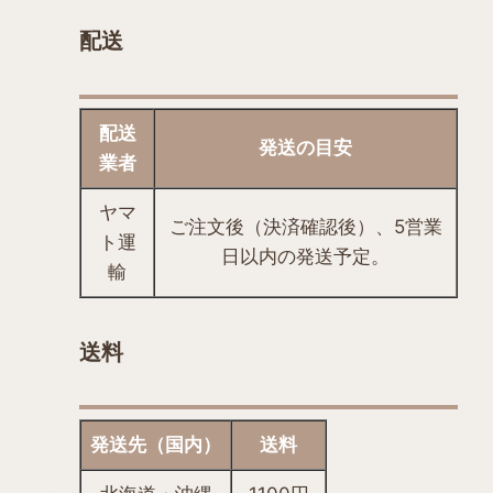
で
配送
き
ま
す
配送
発送の目安
業者
ヤマ
ご注文後（決済確認後）、5営業
ト運
日以内の発送予定。
輸
送料
発送先（国内）
送料