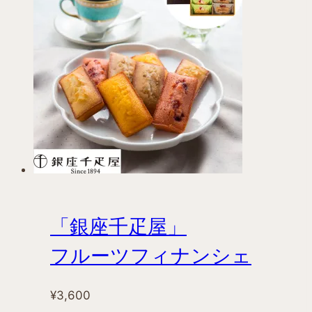
に
は
複
数
の
バ
リ
エ
ー
シ
ョ
ン
「銀座千疋屋」
が
あ
フルーツフィナンシェ
り
ま
¥
3,600
す。