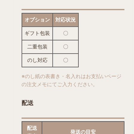
ョ
ン
は
オプション
対応状況
商
品
ギフト包装
〇
ペ
二重包装
〇
ー
ジ
のし対応
〇
か
ら
※のし紙の表書き・名入れはお支払いページ
選
の
注文メモにてご入力ください。
択
で
配送
き
ま
す
配送
発送の目安