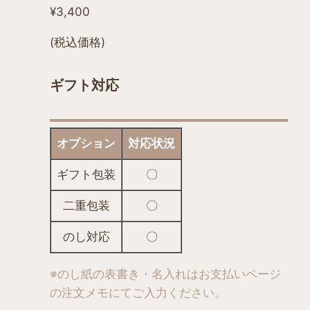
ま
¥
3,400
す。
オ
(税込価格)
プ
シ
ギフト対応
ョ
ン
は
オプション
対応状況
商
品
ギフト包装
〇
ペ
二重包装
〇
ー
ジ
のし対応
〇
か
ら
※のし紙の表書き・名入れはお支払いページ
選
の
注文メモにてご入力ください。
択