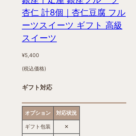
が
あ
杏仁 計8個｜杏仁豆腐 フル
り
ーツスイーツ ギフト 高級
ま
す。
スイーツ
オ
プ
¥
5,400
シ
ョ
(税込価格)
ン
は
ギフト対応
商
品
ペ
オプション
対応状況
ー
ジ
ギフト包装
✕
か