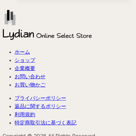
商
品
に
は
複
数
の
ホーム
バ
ショップ
リ
企業概要
エ
お問い合わせ
ー
お買い物かご
シ
プライバシーポリシー
ョ
返品に関するポリシー
ン
利用規約
が
特定商取引法に基づく表記
あ
り
Copyright ©︎ 2026 All Rights Reserved.