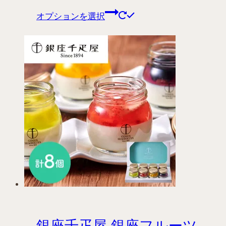
こ
オプションを選択
の
商
品
に
は
複
数
の
バ
リ
エ
ー
シ
ョ
ン
銀座千疋屋 銀座フルーツ