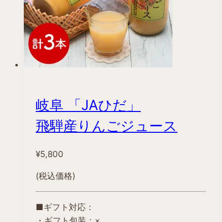
の
バ
リ
エ
ー
シ
ョ
ン
岐阜 「JAひだ」
が
あ
飛騨産りんごジュース
り
ま
¥
5,800
す。
オ
(税込価格)
プ
シ
■ギフト対応：
ョ
・ギフト包装：×