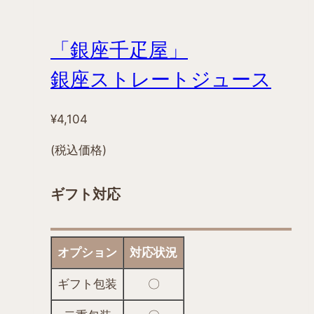
ョ
ン
「銀座千疋屋」
が
あ
銀座ストレートジュース
り
ま
¥
4,104
す。
オ
(税込価格)
プ
シ
ギフト対応
ョ
ン
は
オプション
対応状況
商
品
ギフト包装
〇
ペ