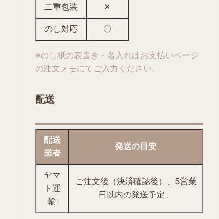
二重包装
✕
ら
選
のし対応
〇
択
で
※のし紙の表書き・名入れはお支払いページ
き
の
注文メモにてご入力ください。
ま
す
配送
配送
発送の目安
業者
ヤマ
ご注文後（決済確認後）、5営業
ト運
日以内の発送予定。
輸