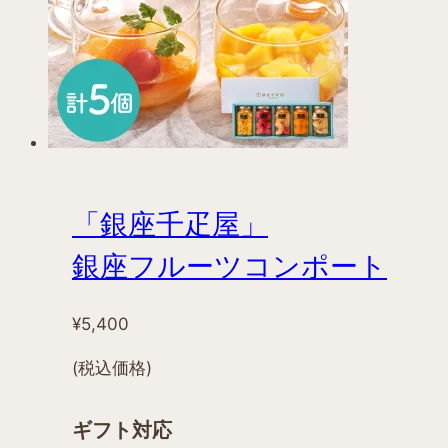
の
バ
リ
エ
ー
シ
ョ
ン
「銀座千疋屋」
が
あ
銀座フルーツコンポート
り
ま
¥
5,400
す。
オ
(税込価格)
プ
シ
ギフト対応