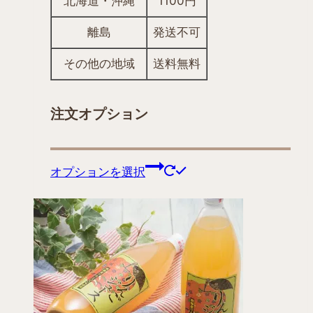
北海道・沖縄
1100円
離島
発送不可
その他の地域
送料無料
注文オプション
こ
オプションを選択
の
商
品
に
は
複
数