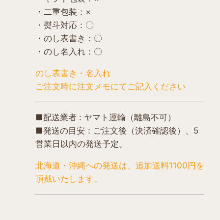
ン
・二重包装：×
は
・熨斗対応：〇
商
・のし表書き：〇
品
・のし名入れ：〇
ペ
のし表書き・名入れ
ー
ご注文時に注文メモにてご記入ください
ジ
か
ら
■配送業者 : ヤマト運輸（離島不可）
選
■発送の目安：ご注文後（決済確認後）、5
択
営業日以内の発送予定。
で
北海道・沖縄への発送は、追加送料1100円を
き
頂戴いたします。
ま
す