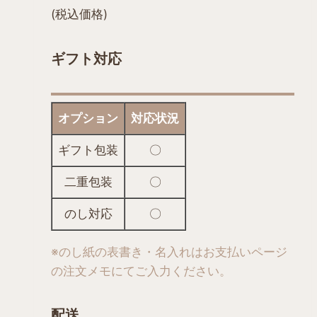
オ
(税込価格)
プ
シ
ギフト対応
ョ
ン
は
オプション
対応状況
商
品
ギフト包装
〇
ペ
二重包装
〇
ー
ジ
のし対応
〇
か
ら
※のし紙の表書き・名入れはお支払いページ
選
の
注文メモにてご入力ください。
択
で
配送