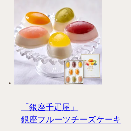
品
に
は
複
数
の
バ
リ
エ
ー
シ
ョ
ン
「銀座千疋屋」
が
あ
銀座フルーツチーズケーキ
り