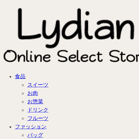
食品
スイーツ
お肉
お惣菜
ドリンク
フルーツ
ファッション
バッグ