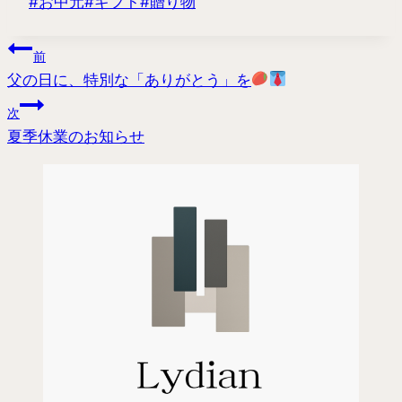
投
#
お中元
#
ギフト
#
贈り物
稿
投
タ
前
グ:
父の日に、特別な「ありがとう」を
稿
次
ナ
夏季休業のお知らせ
ビ
ゲ
ー
シ
ョ
ン