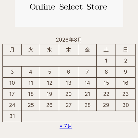
2026年8月
月
火
水
木
金
土
日
1
2
3
4
5
6
7
8
9
10
11
12
13
14
15
16
17
18
19
20
21
22
23
24
25
26
27
28
29
30
31
« 7月