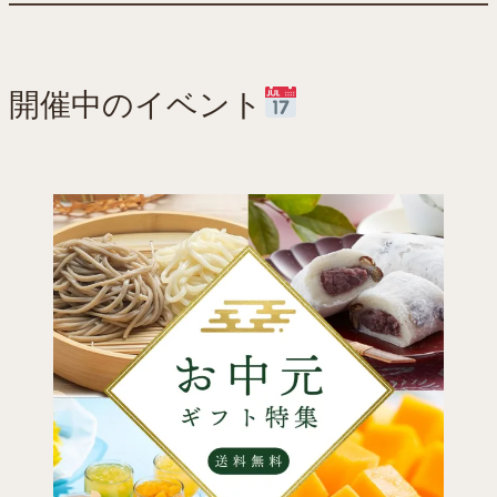
開催中のイベント